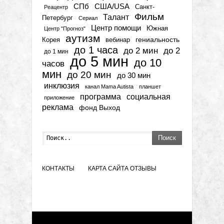
СПб
США/USA
Санкт-
Реацентр
Фильм
Талант
Петербург
Сериал
Центр помощи
Южная
Центр "Прогноз"
аутизм
гениальность
вебинар
Корея
до 1 часа
до 2 мин
до 2
до 1 мин
до 5 мин
до 10
часов
мин
до 20 мин
до 30 мин
инклюзия
канал Mama Autista
планшет
программа
социальная
приложение
реклама
фонд Выход
Поиск
КОНТАКТЫ
КАРТА САЙТА
ОТЗЫВЫ