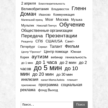
2 апреля
Благотворительность
Гленн
Великобритания
Владивосток
Доман
Коммуникация
Иваново
Мозг
Москва
Музыка
Маленький принц
Обучение
Мультик
Николай Пинчук
Общественные организации
Презентации
Передача
СПб
США/USA
Санкт-
Реацентр
Фильм
Талант
Петербург
Сериал
Центр помощи
Южная
Центр "Прогноз"
аутизм
гениальность
вебинар
Корея
до 1 часа
до 2 мин
до 2
до 1 мин
до 5 мин
до 10
часов
мин
до 20 мин
до 30 мин
инклюзия
канал Mama Autista
планшет
программа
социальная
приложение
реклама
фонд Выход
Поиск