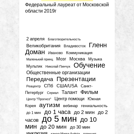
Федеральный лауреат от Московской
области 2019г
Метки
2 апреля
Благотворительность
Гленн
Великобритания
Владивосток
Доман
Коммуникация
Иваново
Мозг
Москва
Музыка
Маленький принц
Обучение
Мультик
Николай Пинчук
Общественные организации
Презентации
Передача
СПб
США/USA
Санкт-
Реацентр
Фильм
Талант
Петербург
Сериал
Центр помощи
Южная
Центр "Прогноз"
аутизм
гениальность
вебинар
Корея
до 1 часа
до 2 мин
до 2
до 1 мин
до 5 мин
до 10
часов
мин
до 20 мин
до 30 мин
инклюзия
канал Mama Autista
планшет