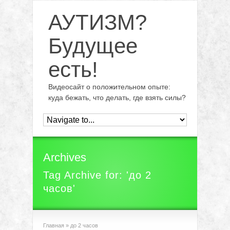
АУТИЗМ?
Будущее
есть!
Видеосайт о положительном опыте:
куда бежать, что делать, где взять силы?
Archives
Tag Archive for: 'до 2
часов'
Главная
»
до 2 часов