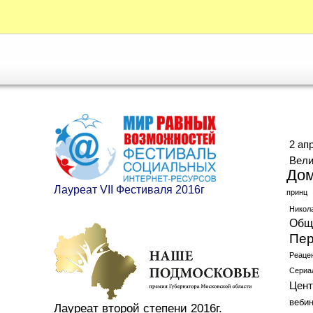
Ме
2 ап
Вели
До
Лауреат VII Фестиваля 2016г
принц
Никол
Общ
Пер
Реаце
Сериа
Цент
веби
Лауреат второй степени 2016г.