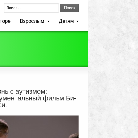
Поиск
торе
Взрослым
Детям
нь с аутизмом:
ументальный фильм Би-
си.