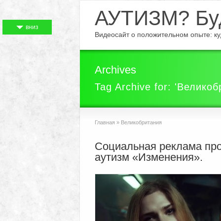
АУТИЗМ? Буд
вниз
Видеосайт о положительном опыте: куд
Archives
Tag Archive for: 'Велико
Главная
»
Великобритания
Социальная реклама пр
аутизм «Изменения».