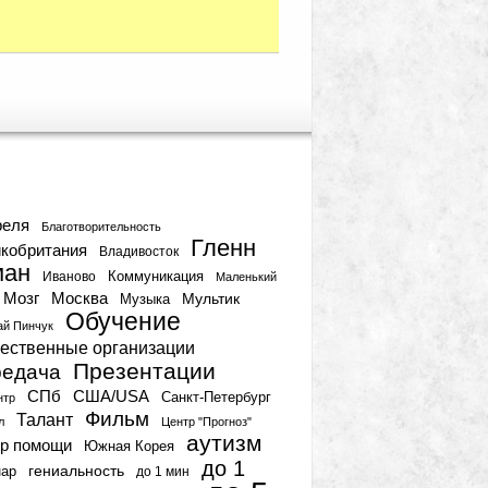
тки
реля
Благотворительность
Гленн
кобритания
Владивосток
ман
Коммуникация
Иваново
Маленький
Мозг
Москва
Мультик
Музыка
Обучение
ай Пинчук
ественные организации
Презентации
едача
СПб
США/USA
Санкт-Петербург
нтр
Фильм
Талант
л
Центр "Прогноз"
аутизм
р помощи
Южная Корея
до 1
гениальность
нар
до 1 мин