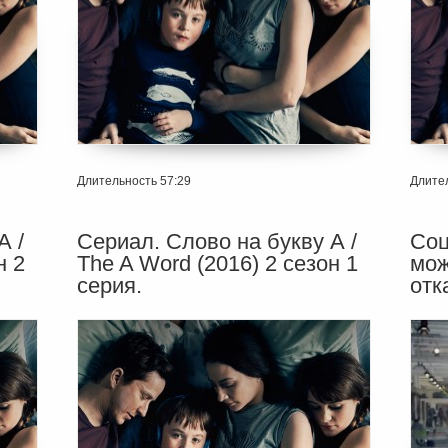
Длительность 57:29
Длител
А /
Сериал. Слово на букву А /
Соц
н 2
The A Word (2016) 2 сезон 1
мож
серия.
отк