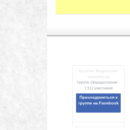
Аутизм. Видеосайт
autizmru.ru
Группа: Общедоступная ·
1 512 участников
Присоединиться к
группе на Facebook