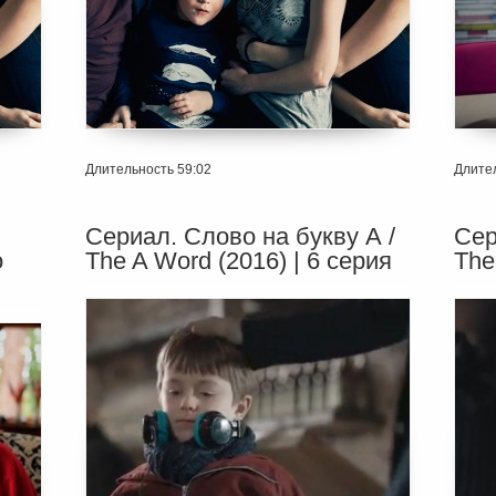
Длительность 59:02
Длител
Сериал. Слово на букву А /
Сер
о
The A Word (2016) | 6 серия
The