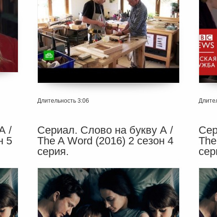
Длительность 3:06
Длител
А /
Сериал. Слово на букву А /
Сер
н 5
The A Word (2016) 2 сезон 4
The
серия.
сер