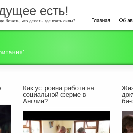
ущее есть!
Главная
Об ав
а бежать, что делать, где взять силы?
британия'
о
Как устроена работа на
Жиз
социальной ферме в
док
Англии?
би-