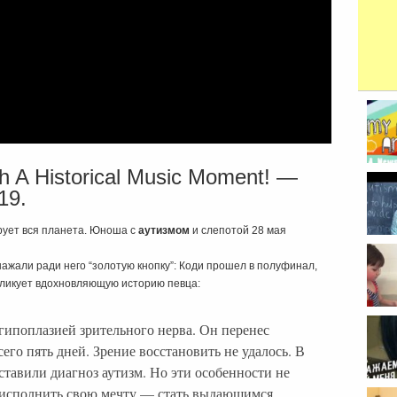
 A Historical Music Moment! —
19.
рует вся планета. Юноша с
аутизмом
и слепотой 28 мая
нажали ради него “золотую кнопку”: Коди прошел в полуфинал,
ликует вдохновляющую историю певца:
 гипоплазией зрительного нерва. Он перенес
его пять дней. Зрение восстановить не удалось. В
ставили диагноз аутизм. Но эти особенности не
 исполнить свою мечту — стать выдающимся