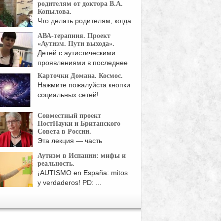
благотворительного Фонда:
родителям от доктора В.А.
ья ребенка-аутиста ...
Копылова.
Что делать родителям, когда
у ребенка высокая ...
АВА-терапиия. Проект
«Аутизм. Пути выхода».
Детей с аутистическими
проявлениями в последнее
время ...
Карточки Домана. Космос.
Нажмите пожалуйста кнопки
социальных сетей!
Совместный проект
ПостНауки и Британского
Совета в России.
Эта лекция — часть
совместного проекта
Аутизм в Испании: мифы и
ПостНауки ...
реальность.
¡AUTISMO en España: mitos
y verdaderos! PD: ...