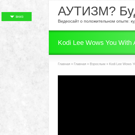
АУТИЗМ? Буд
вниз
Видеосайт о положительном опыте: куд
Kodi Lee Wows You With A
Главная
»
Главная
»
Взрослым
»
Kodi Lee Wows You