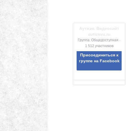
Аутизм. Видеосайт
autizmru.ru
Группа: Общедоступная ·
1 512 участников
Присоединиться к
группе на Facebook