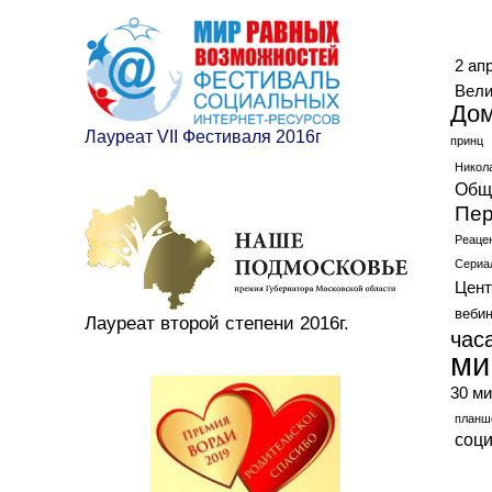
Ме
2 ап
Вели
До
Лауреат VII Фестиваля 2016г
принц
Никол
Общ
Пер
Реаце
Сериа
Цент
веби
Лауреат второй степени 2016г.
час
ми
30 ми
планш
соц