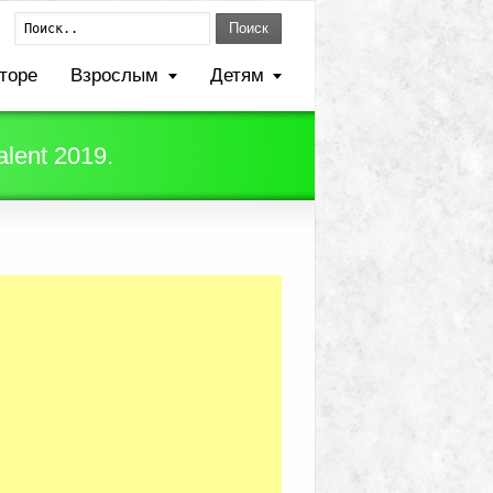
Поиск
торе
Взрослым
Детям
lent 2019.