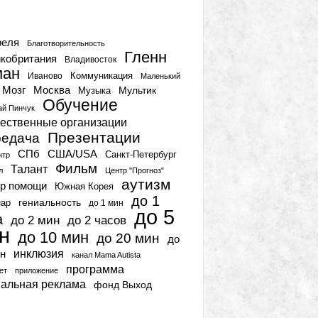
тки
реля
Благотворительность
Гленн
кобритания
Владивосток
ман
Коммуникация
Иваново
Маленький
Мозг
Москва
Мультик
Музыка
Обучение
ай Пинчук
ественные организации
Презентации
едача
СПб
США/USA
Санкт-Петербург
нтр
Фильм
Талант
л
Центр "Прогноз"
аутизм
р помощи
Южная Корея
до 1
гениальность
нар
до 1 мин
до 5
а
до 2 мин
до 2 часов
н
до 10 мин
до 20 мин
до
инклюзия
н
канал Mama Autista
программа
ет
приложение
иальная реклама
фонд Выход