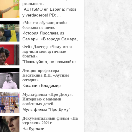
реальность.
¡AUTISMO en España: mitos
y verdaderos! PD: ...
«Мы его обували,чтобы
босиком не шел».
История Ярослава из
Самары. «В городе Самара,
который ...
Фейт Джегеде «Чему меня
научили мои аутичные
братья».
"Пожалуйста, не называйте
меня нормальной!" Так
Лекция профессора
начинает свое ...
Касаткина В.Н. «Аутизм
сегодня».
Касаткин Владимир
Николаевич, Доктор
Мультфильм «Про Диму».
медицинских наук,
Интервью с мамами
ссор: Как ...
особенных детей.
Мультфильм "Про Диму"
начался с интервью с ...
Документальный фильм «На
курлаки» 2021г.
На Курлаки -