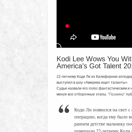
Kodi Lee Wows You With
America’s Got Talent 20
22-летнему Коди Ли из Калифорнии аплоди
выступил в шоу «Америка ищет таланты».
Судьи назвали его голос фантастическим и 
минуя все отборочные этапы.
“Правмир”
пуб
Коди Ли появился на свет с
операцию, когда ему было вс
раннем детстве мальчику по
помешали 22-летнему Коди