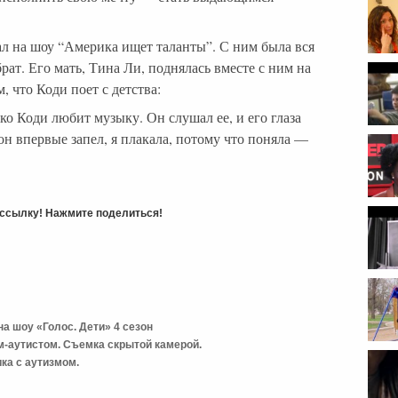
л на шоу “Америка ищет таланты”. С ним была вся
брат. Его мать, Тина Ли, поднялась вместе с ним на
, что Коди поет с детства:
о Коди любит музыку. Он слушал ее, и его глаза
 он впервые запел, я плакала, потому что поняла —
ь ссылку! Нажмите поделиться!
профе
на шоу «Голос. Дети» 4 сезон
м-аутистом. Съемка скрытой камерой.
ка с аутизмом.