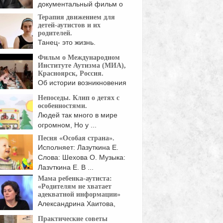
документальный фильм о
трёх ...
Терапия движением для
детей-аутистов и их
родителей.
Танец- это жизнь.
Инклюзивный театр танца
Фильм о Международном
"Другие" - ...
Институте Аутизма (МИА),
Красноярск, Россия.
Об истории возникновения
Международного Института
Непоседы. Клип о детях с
Аутизма, о ...
особенностями.
Людей так много в мире
огромном, Но у ...
Песня «Особая страна».
Исполняет: Лазуткина Е.
Слова: Шехова О. Музыка:
Лазуткина Е. В ...
Мама ребенка-аутиста:
«Родителям не хватает
адекватной информации»
Александрина Хаитова,
руководитель
Практические советы