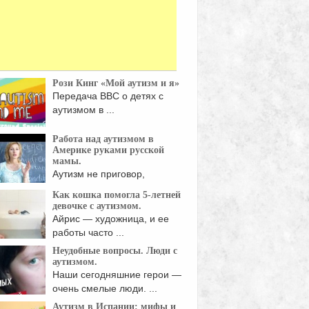
Рози Кинг «Мой аутизм и я»
Передача ВВС о детях с
аутизмом в ...
Работа над аутизмом в
Америке руками русской
мамы.
Аутизм не приговор,
история как Анна вытянула
Как кошка помогла 5-летней
...
девочке с аутизмом.
Айрис — художница, и ее
работы часто ...
Неудобные вопросы. Люди с
аутизмом.
Наши сегодняшние герои —
очень смелые люди. ...
Аутизм в Испании: мифы и