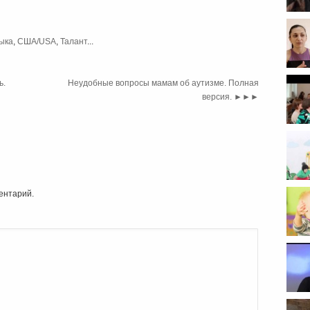
ыка
,
США/USA
,
Талант
...
ь.
Неудобные вопросы мамам об аутизме. Полная
версия.
►►►
ентарий.