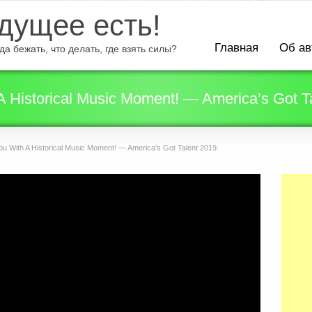
ущее есть!
Главная
Об ав
а бежать, что делать, где взять силы?
 Historical Music Moment! — America’s Got Ta
 With A Historical Music Moment! — America’s Got Talent 2019.