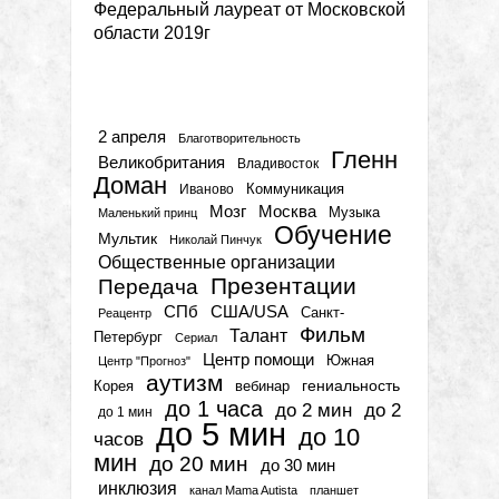
Федеральный лауреат от Московской
области 2019г
Метки
2 апреля
Благотворительность
Гленн
Великобритания
Владивосток
Доман
Коммуникация
Иваново
Мозг
Москва
Музыка
Маленький принц
Обучение
Мультик
Николай Пинчук
Общественные организации
Презентации
Передача
СПб
США/USA
Санкт-
Реацентр
Фильм
Талант
Петербург
Сериал
Центр помощи
Южная
Центр "Прогноз"
аутизм
гениальность
вебинар
Корея
до 1 часа
до 2 мин
до 2
до 1 мин
до 5 мин
до 10
часов
мин
до 20 мин
до 30 мин
инклюзия
канал Mama Autista
планшет