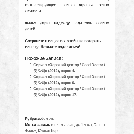
контрастирующие с общей ограниченностью
личности.
Фильм дарит
надежду
родителям особых
детей!
Сохраните в соц.сетях, чтобы не потерять
ссылку! Нажмите поделиться!
Похожие Записи:
Сериал «Хороший доктор / Good Doctor /
굿 닥터» (2013), серия 4.
Сериал «Хороший доктор / Good Doctor /
굿 닥터» (2013), серия 9.
Сериал «Хороший доктор / Good Doctor /
굿 닥터» (2013), серия 17.
Рубрики:
Фильмы
.
Метки записи:
гениальность
,
до 1 часа
,
Талант
,
Фильм
,
Южная Корея
...