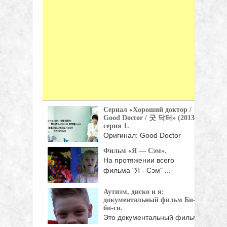
Сериал «Хороший доктор /
Good Doctor / 굿 닥터» (2013),
серия 1.
Оригинал: Good Doctor
Жанр: мелодрамы, драмы
Фильм «Я — Сэм».
Страна: Корея Южная Год:
На протяжении всего
...
фильма "Я - Сэм" ...
Аутизм, диско и я:
документальный фильм Би-
би-си.
Это документальный фильм