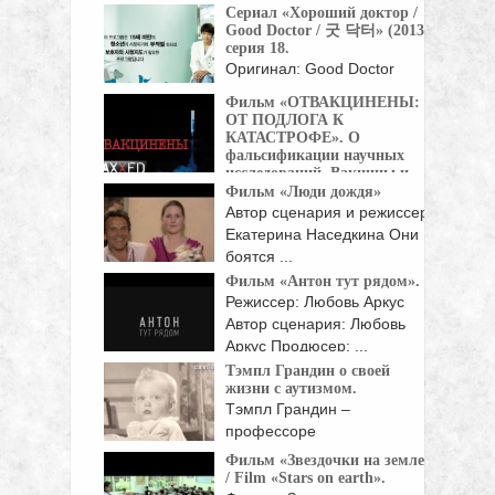
про Джеймса Хобли,
Сериал «Хороший доктор /
страдающего ...
Good Doctor / 굿 닥터» (2013),
серия 18.
Оригинал: Good Doctor
Жанр: мелодрамы, драмы
Фильм «ОТВАКЦИНЕНЫ:
Страна: Корея Южная Год:
ОТ ПОДЛОГА К
...
КАТАСТРОФЕ». О
фальсификации научных
исследований. Вакцины и
аутизм.
Фильм «Люди дождя»
Незадолго перед выходом
Автор сценария и режиссер-
этого фильма актер Роберт ...
Екатерина Наседкина Они
боятся ...
Фильм «Антон тут рядом».
Режиссер: Любовь Аркус
Автор сценария: Любовь
Аркус Продюсер: ...
Тэмпл Грандин о своей
жизни с аутизмом.
Тэмпл Грандин –
профессоре
животноводства,
Фильм «Звездочки на земле»
специалистке по ...
/ Film «Stars on earth».