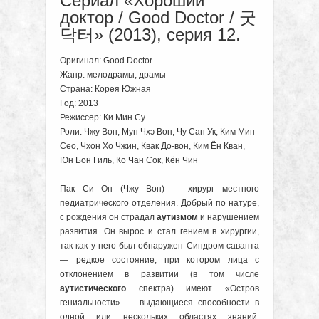
Сериал «Хороший
доктор / Good Doctor / 굿
닥터» (2013), серия 12.
Оригинал: Good Doctor
Жанр: мелодрамы, драмы
Страна: Корея Южная
Год: 2013
Режиссер: Ки Мин Су
Роли: Чжу Вон, Мун Чхэ Вон, Чу Сан Ук, Ким Мин
Сео, Чхон Хо Чжин, Квак До-вон, Ким Ён Кван,
Юн Бон Гиль, Ко Чан Сок, Кён Чин
Пак Си Он (Чжу Вон) — хирург местного
педиатрического отделения. Добрый по натуре,
с рождения он страдал
аутизмом
и нарушением
развития. Он вырос и стал гением в хирургии,
так как у него был обнаружен Синдром саванта
— редкое cостояние, при котором лица с
отклонением в развитии (в том числе
аутистического
спектра) имеют «Остров
гениальности» — выдающиеся способности в
одной или нескольких областях знаний,