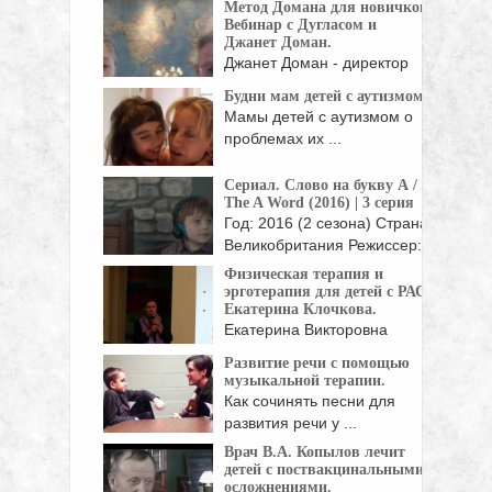
Метод Домана для новичков.
Вебинар с Дугласом и
Джанет Доман.
Джанет Доман - директор
Институтов достижения
Будни мам детей с аутизмом.
человеческого ...
Мамы детей с аутизмом о
проблемах их ...
Сериал. Слово на букву А /
The A Word (2016) | 3 серия
Год: 2016 (2 сезона) Страна:
Великобритания Режиссер:
Питер Каттанео, ...
Физическая терапия и
эрготерапия для детей с РАС.
Екатерина Клочкова.
Екатерина Викторовна
Клочкова ( директор АНО
Развитие речи с помощью
«Физическая ...
музыкальной терапии.
Как сочинять песни для
развития речи у ...
Врач В.А. Копылов лечит
детей с поствакцинальными
осложнениями.