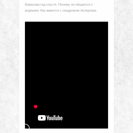
Борисова год спустя. Почему не общается с
родными. Как живется с синдромом Аспергера.