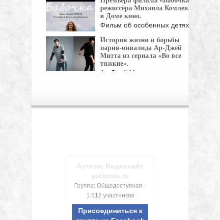
Премьера фильма «Бабочка»
режиссёра Михаила Комлева
в Доме кино.
Фильм об особенных детях
и их родителях. ...
История жизни и борьбы
парня-инвалида Ар-Джей
Митта из сериала «Во все
тяжкие».
Ар Джей Митт знаком
многим по сериалу ...
Аутизм. Видеосайт
autizmru.ru
Группа: Общедоступная ·
1 512 участников
Присоединиться к