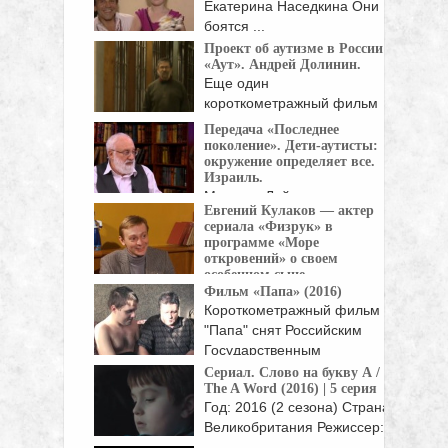
Екатерина Наседкина Они
боятся ...
Проект об аутизме в России
«Аут». Андрей Долинин.
Еще один
короткометражный фильм
Любовь Аркус и ...
Передача «Последнее
поколение». Дети-аутисты:
окружение определяет все.
Израиль.
Михаэль Лайтман -
Евгений Кулаков — актер
профессор онтологии и
сериала «Физрук» в
теории ...
программе «Море
откровений» о своем
особенном сыне.
Фильм «Папа» (2016)
Актер сериала «Физрук»
Короткометражный фильм
Евгений Кулаков и его ...
"Папа" снят Российским
Государственным
Институтом ...
Сериал. Слово на букву А /
The A Word (2016) | 5 серия
Год: 2016 (2 сезона) Страна:
Великобритания Режиссер:
Питер Каттанео, ...