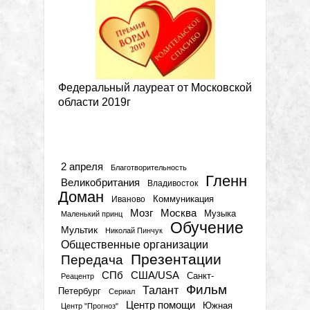
Федеральный лауреат от Московской
области 2019г
Метки
2 апреля
Благотворительность
Гленн
Великобритания
Владивосток
Доман
Коммуникация
Иваново
Мозг
Москва
Музыка
Маленький принц
Обучение
Мультик
Николай Пинчук
Общественные организации
Презентации
Передача
СПб
США/USA
Санкт-
Реацентр
Фильм
Талант
Петербург
Сериал
Центр помощи
Южная
Центр "Прогноз"