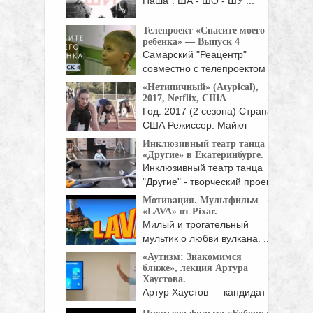
Паша": ША - ШО - ШУ ...
Телепроект «Спасите моего
ребенка» — Выпуск 4
Самарский "Реацентр"
совместно с телепроектом
«Спасите моего ...
«Нетипичный» (Atypical),
2017, Netflix, США
Год: 2017 (2 сезона) Страна:
США Режиссер: Майкл
Патрик ...
Инклюзивный театр танца
«Другие» в Екатеринбурге.
Инклюзивный театр танца
"Другие" - творческий проект
...
Мотивация. Мультфильм
«LAVA» от Pixar.
Милый и трогательный
мультик о любви вулкана. ...
«Аутизм: Знакомимся
ближе», лекция Артура
Хаустова.
Артур Хаустов — кандидат
педагогических наук, ...