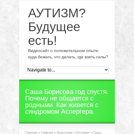
АУТИЗМ?
Будущее
есть!
Видеосайт о положительном опыте:
куда бежать, что делать, где взять силы?
Саша Борисова год спустя.
Почему не общается с
родными. Как живется с
синдромом Аспергера.
Главная
»
Главная
»
Взрослым
»
Истории
»
Саша