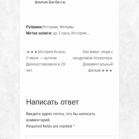
фильм Би-би-си.
Рубрики:
Истории
,
Фильмы
.
Метки записи:
до 1 часа
,
История
...
◄◄◄
История Ксаны.
Как живут люди с
У меня — аутизм.
синдромом Аспергера.
Диагностировали в 29
Документальный
лет.
фильм/
►►►
Написать ответ
Введите адрес почты, что бы написать
комментарий.
Required fields are marked
*