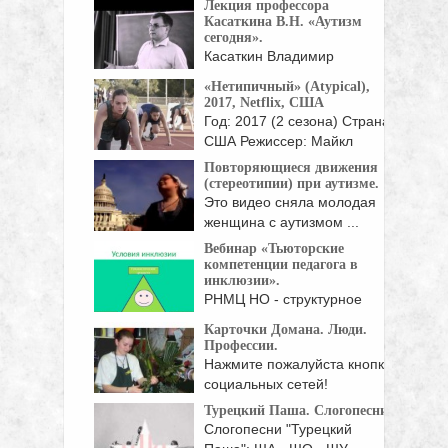
Лекция профессора
Касаткина В.Н. «Аутизм
сегодня».
Касаткин Владимир
Николаевич, Доктор
«Нетипичный» (Atypical),
медицинских наук,
2017, Netflix, США
профессор: Как ...
Год: 2017 (2 сезона) Страна:
США Режиссер: Майкл
Патрик ...
Повторяющиеся движения
(стереотипии) при аутизме.
Это видео сняла молодая
женщина с аутизмом ...
Вебинар «Тьюторские
компетенции педагога в
инклюзии».
РНМЦ НО - структурное
подразделение ГБПОУ
Карточки Домана. Люди.
"Воробьёвы ...
Профессии.
Нажмите пожалуйста кнопки
социальных сетей!
Турецкий Паша. Слогопесни.
Слогопесни "Турецкий