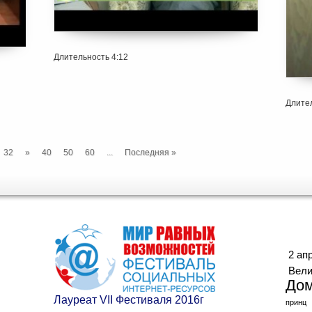
Длительность 4:12
Длител
32
»
40
50
60
...
Последняя »
Ме
2 ап
Вели
До
Лауреат VII Фестиваля 2016г
принц