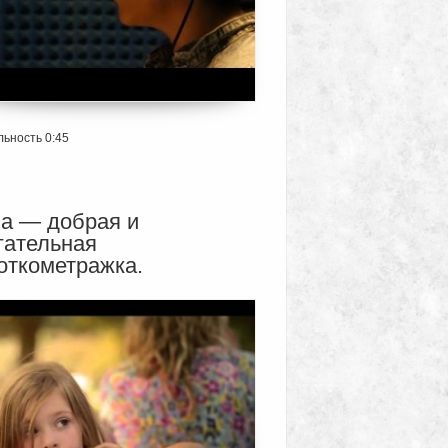
ьность 0:45
а — добрая и
гательная
откометражка.