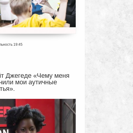
ьность 19:45
т Джегеде «Чему меня
чили мои аутичные
тья».