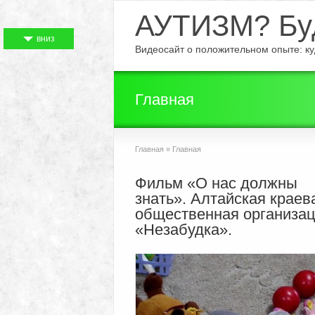
АУТИЗМ? Буд
вниз
Видеосайт о положительном опыте: куд
Главная
Главная
»
Главная
Фильм «О нас должны
знать». Алтайская краев
общественная организа
«Незабудка».