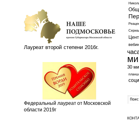
Никол
Общ
Пер
Реаце
Сериа
Цент
веби
Лауреат второй степени 2016г.
час
ми
30 ми
планш
соц
Федеральный лауреат от Московской
области 2019г
КОНТ