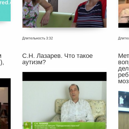
Длительность 3:32
Длител
м
С.Н. Лазарев. Что такое
Мет
),
аутизм?
воп
дел
реб
моз