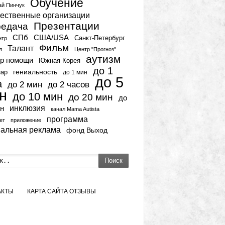
Обучение
ай Пинчук
ественные организации
Презентации
едача
СПб
США/USA
Санкт-Петербург
нтр
Фильм
Талант
л
Центр "Прогноз"
аутизм
р помощи
Южная Корея
до 1
гениальность
нар
до 1 мин
до 5
а
до 2 мин
до 2 часов
н
до 10 мин
до 20 мин
до
инклюзия
н
канал Mama Autista
программа
ет
приложение
иальная реклама
фонд Выход
Поиск
АКТЫ
КАРТА САЙТА
ОТЗЫВЫ