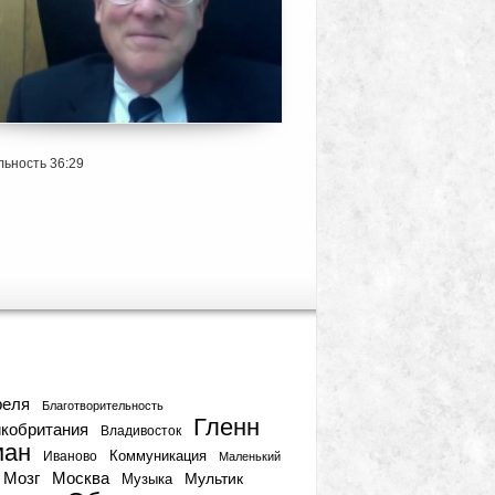
ьность 36:29
тки
реля
Благотворительность
Гленн
кобритания
Владивосток
ман
Коммуникация
Иваново
Маленький
Мозг
Москва
Мультик
Музыка