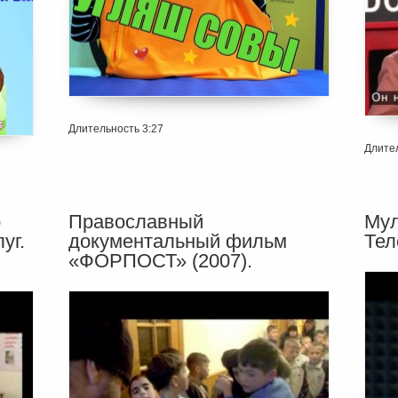
Длительность 3:27
Длител
р
Православный
Мул
уг.
документальный фильм
Тел
«ФОРПОСТ» (2007).