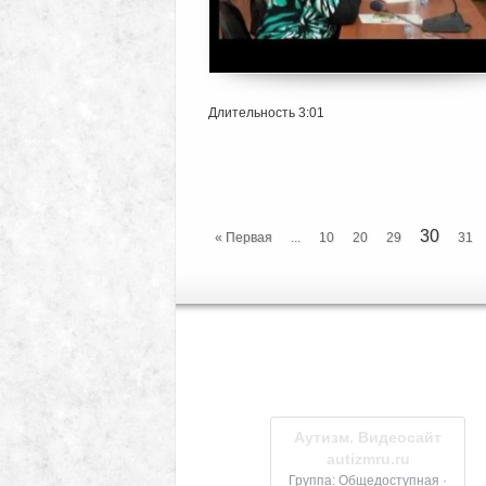
Длительность 3:01
30
« Первая
...
10
20
29
31
Аутизм. Видеосайт
autizmru.ru
Группа: Общедоступная ·