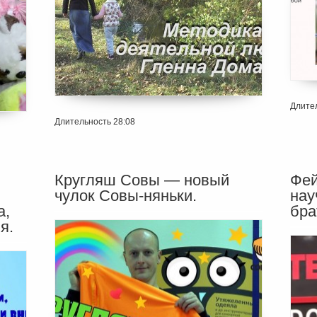
Длител
Длительность 28:08
Кругляш Совы — новый
Фей
чулок Совы-няньки.
нау
а,
бра
я.