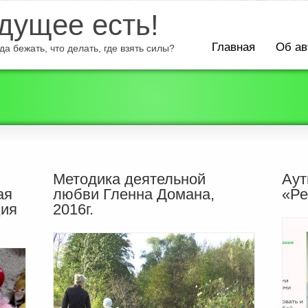
ущее есть!
Главная
Об ав
а бежать, что делать, где взять силы?
Методика деятельной
Аут
ая
любви Гленна Домана,
«Ре
ция
2016г.