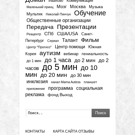
Коммуникация
Иваново
Мозг
Москва
Музыка
Маленький принц
Обучение
Мультик
Николай Пинчук
Общественные организации
Презентации
Передача
СПб
США/USA
Санкт-
Реацентр
Фильм
Талант
Петербург
Сериал
Центр помощи
Южная
Центр "Прогноз"
аутизм
гениальность
вебинар
Корея
до 1 часа
до 2 мин
до 2
до 1 мин
до 5 мин
до 10
часов
мин
до 20 мин
до 30 мин
инклюзия
канал Mama Autista
планшет
программа
социальная
приложение
реклама
фонд Выход
Поиск
КОНТАКТЫ
КАРТА САЙТА
ОТЗЫВЫ