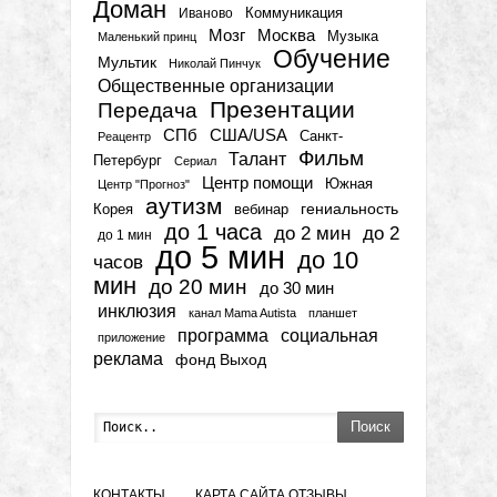
Доман
Коммуникация
Иваново
Мозг
Москва
Музыка
Маленький принц
Обучение
Мультик
Николай Пинчук
Общественные организации
Презентации
Передача
СПб
США/USA
Санкт-
Реацентр
Фильм
Талант
Петербург
Сериал
Центр помощи
Южная
Центр "Прогноз"
аутизм
гениальность
вебинар
Корея
до 1 часа
до 2 мин
до 2
до 1 мин
до 5 мин
до 10
часов
мин
до 20 мин
до 30 мин
инклюзия
канал Mama Autista
планшет
программа
социальная
приложение
реклама
фонд Выход
Поиск
КОНТАКТЫ
КАРТА САЙТА
ОТЗЫВЫ